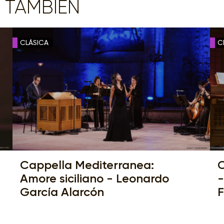
 TAMBIÉN
CLÁSICA
C
Cappella Mediterranea:
C
Amore siciliano - Leonardo
-
García Alarcón
F