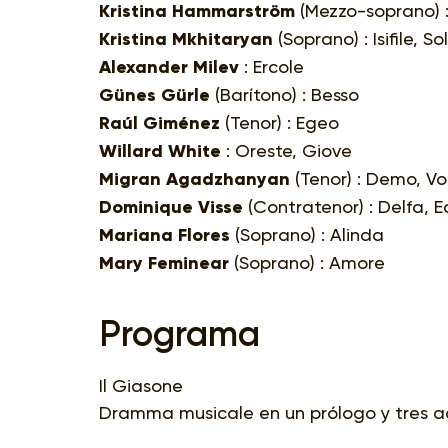
Kristina Hammarström
(Mezzo-soprano) 
Kristina Mkhitaryan
(Soprano) : Isifile, So
Alexander Milev
: Ercole
Günes Gürle
(Barítono) : Besso
Raúl Giménez
(Tenor) : Egeo
Willard White
: Oreste, Giove
Migran Agadzhanyan
(Tenor) : Demo, V
Dominique Visse
(Contratenor) : Delfa, E
Mariana Flores
(Soprano) : Alinda
Mary Feminear
(Soprano) : Amore
Programa
Il Giasone
Dramma musicale en un prólogo y tres ac