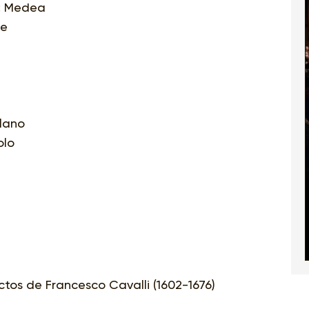
: Medea
le
olano
olo
tos de Francesco Cavalli (1602-1676)