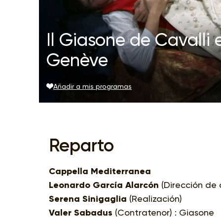
Il Giasone de Cavalli
Genève
Añadir a mis programas
Reparto
Cappella Mediterranea
Leonardo García Alarcón
(Dirección de 
Serena Sinigaglia
(Realización)
Valer Sabadus
(Contratenor) : Giasone