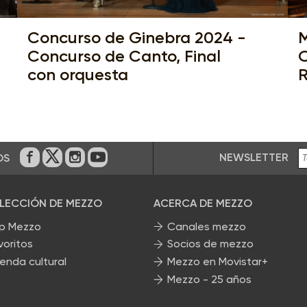
Concurso de Ginebra 2024 -
M
Concurso de Canto, Final
O
con orquesta
R
NEWSLETTER
OS
En Facebook
En Twitter
En Instagram
En Youtube
ELECCIÓN DE MEZZO
ACERCA DE MEZZO
p Mezzo
Canales mezzo
voritos
Socios de mezzo
enda cultural
Mezzo en Movistar+
Mezzo - 25 años