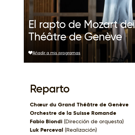
El rapto de Mozart del
Théâtre de Genève
Añadir a mis programas
Reparto
Chœur du Grand Théâtre de Genève
Orchestre de la Suisse Romande
Fabio Biondi
(Dirección de orquesta)
Luk Perceval
(Realización)