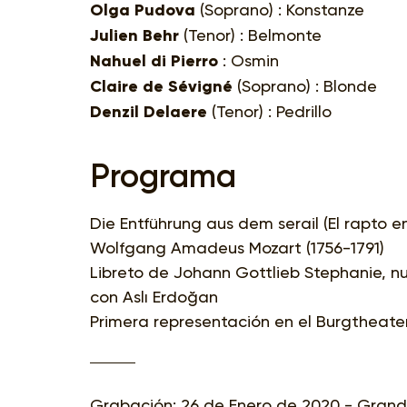
Olga Pudova
(Soprano) : Konstanze
Julien Behr
(Tenor) : Belmonte
Nahuel di Pierro
: Osmin
Claire de Sévigné
(Soprano) : Blonde
Denzil Delaere
(Tenor) : Pedrillo
Programa
Die Entführung aus dem serail (El rapto en
Wolfgang Amadeus Mozart (1756-1791)
Libreto de Johann Gottlieb Stephanie, n
con Aslı Erdoğan
Primera representación en el Burgtheater 
Grabación: 26 de Enero de 2020 - Grand