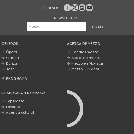
SÍGUENOS
En Facebook
En Twitter
En Instagram
En Youtube
NEWSLETTER
SUSCRÍBETE
GÉNEROS
ACERCA DE MEZZO
Ópera
Canales mezzo
Clásica
Socios de mezzo
Danza
Mezzo en Movistar+
Jazz
Mezzo - 25 años
PROGRAMA
Nuestros programas
LA SELECCIÓN DE MEZZO
Top Mezzo
Favoritos
Agenda cultural