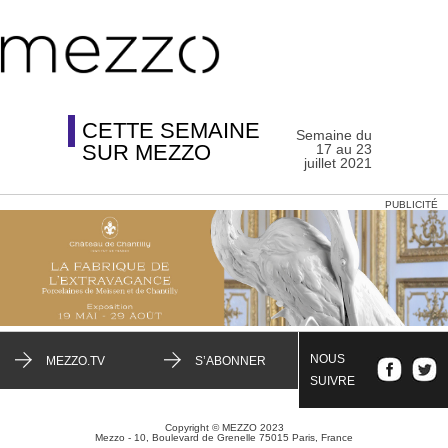
CETTE SEMAINE
Semaine du
SUR MEZZO
17 au 23
juillet 2021
PUBLICITÉ
NOUS
MEZZO.TV
S’ABONNER
SUIVRE
Copyright © MEZZO 2023
Mezzo - 10, Boulevard de Grenelle 75015 Paris, France