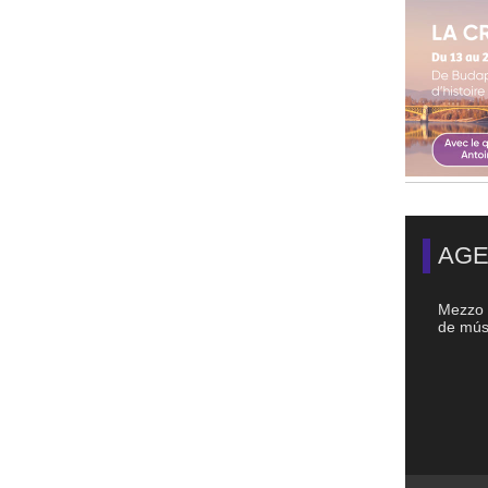
AGE
Mezzo 
de músi