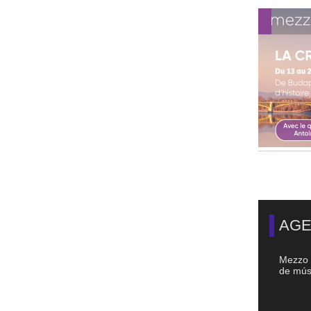
AGE
Mezzo 
de músi