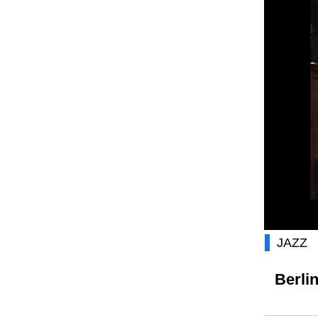
JAZZ
Berli